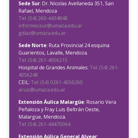
Sede Sur
: Dr. Nicolas Avellaneda 351, San
Rafael, Mendoza
Tel: (54) 260-4434848
informessur@umaza.edu.ar
gdiaz@umaza.edu.ar
Sede Norte
: Ruta Provincial 24 esquina
Guarientos, Lavalle, Mendoza.
Tel: (54) 261-4056215
Hospital de Grandes Animales:
Tel: (54) 261-
4056248
CEIL:
Tel: (54) 0261-4056260
aruiz@umaza.edu.ar
Extensión Áulica Malargüe
: Rosario Vera
Peñaloza y Fray Luis Beltrán Oeste,
Malargüe, Mendoza.
Tel: (54) 261-44470064
Extensión Aúlica General Alvear
: