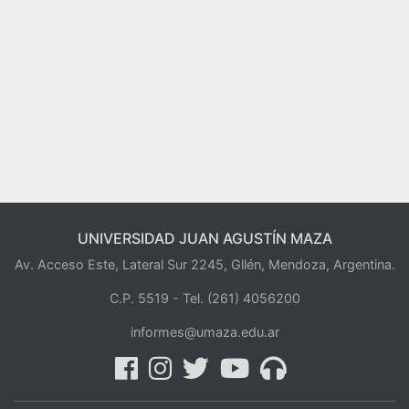
UNIVERSIDAD JUAN AGUSTÍN MAZA
Av. Acceso Este, Lateral Sur 2245, Gllén, Mendoza, Argentina.
C.P. 5519 -
Tel. (261) 4056200
informes@umaza.edu.ar