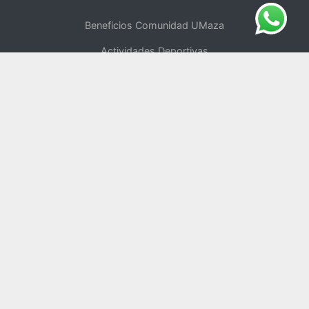
Beneficios Comunidad UMaza
Actividades Deportivas
Centro de Oficios
UMaza Online
Tienda Online
Voluntariado
Política de Privacidad
Repositorio Digital
Blog del Rector
Universidad Saludable
Comité de Ética