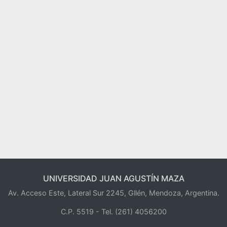
UNIVERSIDAD JUAN AGUSTÍN MAZA
Av. Acceso Este, Lateral Sur 2245, Gllén, Mendoza, Argentina.
C.P. 5519 -
Tel. (261) 4056200