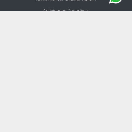
Actividades Deportivas
Centro de Oficios
UMaza Online
Tienda Online
Voluntariado
Política de Privacidad
Repositorio Digital
Blog del Rector
Universidad Saludable
Comité de Ética
Sedes