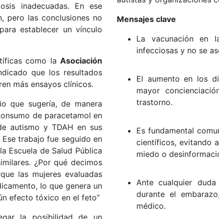
osis inadecuadas. En ese
n, pero las conclusiones no
Mensajes clave
para establecer un vínculo
La vacunación en l
infecciosas y no se a
tíficas como la
Asociación
dicado que los resultados
El aumento en los di
ren más ensayos clínicos.
mayor concienciació
trastorno.
io que sugería, de manera
l consumo de paracetamol en
 de autismo y TDAH en sus
Es fundamental comun
. Ese trabajo fue seguido en
científicos, evitando
la Escuela de Salud Pública
miedo o desinformació
similares. ¿Por qué decimos
rque las mujeres evaluadas
Ante cualquier dud
icamento, lo que genera un
durante el embarazo
n efecto tóxico en el feto”
médico.
egar la posibilidad de un