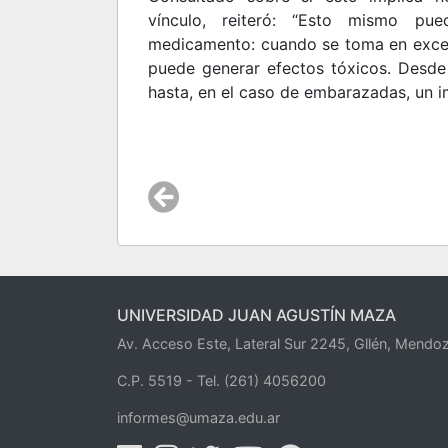
vínculo, reiteró: “Esto mismo pue
medicamento: cuando se toma en exces
puede generar efectos tóxicos. Desde
hasta, en el caso de embarazadas, un im
UNIVERSIDAD JUAN AGUSTÍN MAZA
Av. Acceso Este, Lateral Sur 2245, Gllén, Mendoz
C.P. 5519 -
Tel. (261) 4056200
informes@umaza.edu.ar