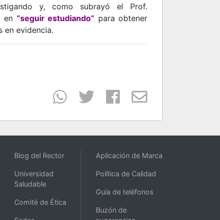
estigando y, como subrayó el Prof.
tá en
“seguir estudiando”
para obtener
s en evidencia.
Blog del Rector
Aplicación de Marca
Universidad
Política de Calidad
Saludable
Guía de teléfonos
Comité de Ética
Buzón de