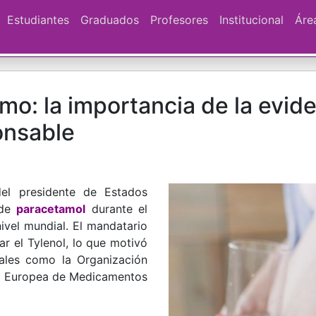
Estudiantes
Graduados
Profesores
Institucional
Áre
o: la importancia de la eviden
onsable
del presidente de Estados
 de
paracetamol
durante el
vel mundial. El mandatario
ar el Tylenol, lo que motivó
nales como la Organización
ia Europea de Medicamentos