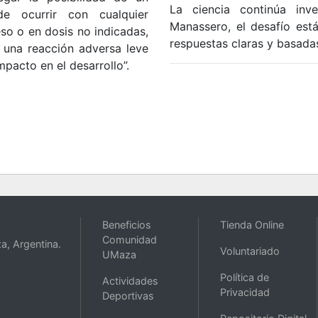
La ciencia continúa inv
de ocurrir con cualquier
Manassero, el desafío es
o o en dosis no indicadas,
respuestas claras y basada
 una reacción adversa leve
pacto en el desarrollo”.
Beneficios
Tienda Online
Comunidad
a, Argentina.
Voluntariado
UMaza
Política de
Actividades
Privacidad
Deportivas