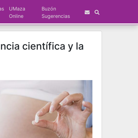
as
UMaza
Buzón
Online
Sugerencias
cia científica y la