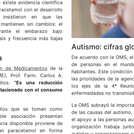
existe evidencia científica
racetamol con el desarrollo
insistieron en que las
mantienen sin cambios: el
rante el embarazo bajo
sis y frecuencia más bajas
Autismo: cifras gl
a
De acuerdo con la OMS, el
de personas en el mund
ón de Medicamentos
de la
habitantes. Este condición
E), Prof. Farm. Carlos A.
las prioridades de la agen
edios:
“Es una reducción
los ejes de la 4ª Reun
relacionado con el consumo
enfermedades no transmisib
La OMS subrayó la importa
tudios que se toman como
de las causas del autismo,
ible asociación presentan
el apoyo a las personas aut
ncia disponible proviene de
organización trabaja junt
an paracetamol en forma
autistas y organizaciones c