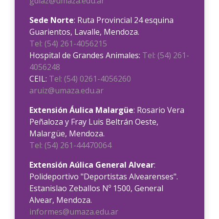
gdiaz@umaza.edu.ar
Sede Norte
: Ruta Provincial 24 esquina
Guarientos, Lavalle, Mendoza.
Tel: (54) 261-4056215
Hospital de Grandes Animales:
Tel: (54) 261-
4056248
CEIL:
Tel: (54) 0261-4056260
aruiz@umaza.edu.ar
Extensión Áulica Malargüe
: Rosario Vera
Peñaloza y Fray Luis Beltrán Oeste,
Malargüe, Mendoza.
Tel: (54) 261-44470064
Extensión Aúlica General Alvear
:
Polideportivo "Deportistas Alvearenses".
Estanislao Zeballos Nº 1500, General
Alvear, Mendoza.
informes@umaza.edu.ar