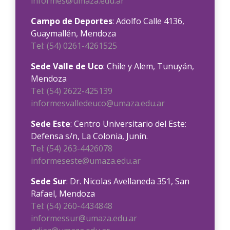
informes@umaza.edu.ar
Campo de Deportes
: Adolfo Calle 4136,
Guaymallén, Mendoza
Tel: (54) 0261-4261525
Sede Valle de Uco
: Chile y Alem, Tunuyán,
Mendoza
Tel: (54) 2622-425139
informesvalledeuco@umaza.edu.ar
Sede Este
: Centro Universitario del Este:
Defensa s/n, La Colonia, Junín.
Tel: (54) 263-4426078
informeseste@umaza.edu.ar
Sede Sur
: Dr. Nicolas Avellaneda 351, San
Rafael, Mendoza
Tel: (54) 260-4434848
informessur@umaza.edu.ar