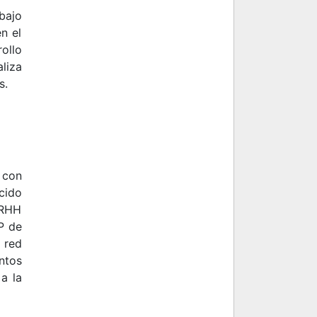
ajo
n el
ollo
liza
os.
 con
cido
RRHH
P de
 red
ntos
a la