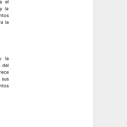
a el
y la
ntos
a la
y la
 del
rece
 sus
ntos