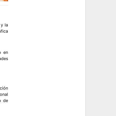
 y la
fica
o en
ades
ción
onal
o de