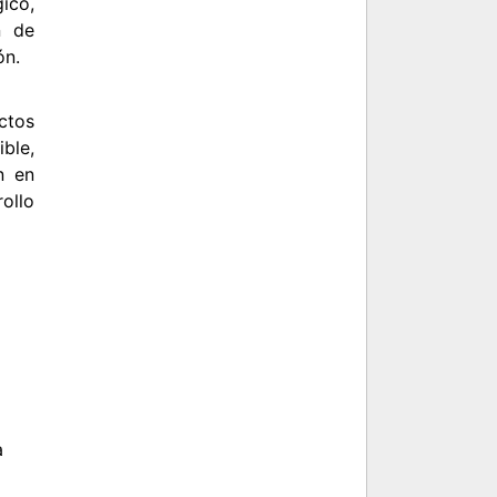
ico,
n de
ón.
ctos
ble,
n en
ollo
a