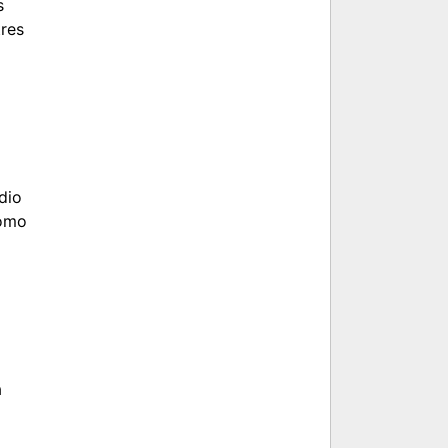
s
tres
dio
como
a