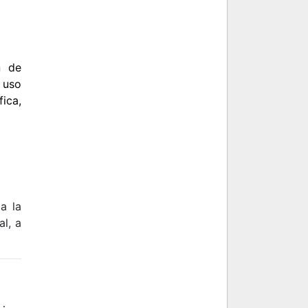
n de
 uso
ica,
 a la
al, a