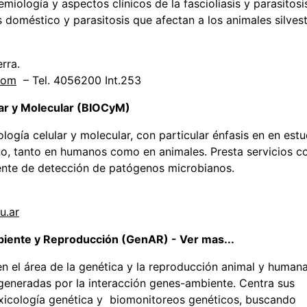
miología y aspectos clínicos de la fascioliasis y parasitosi
s doméstico y parasitosis que afectan a los animales silves
erra.
com
– Tel. 4056200 Int.253
lar y Molecular (BIOCyM)
ología celular y molecular, con particular énfasis en en estu
no, tanto en humanos como en animales. Presta servicios 
mente de detección de patógenos microbianos.
u.ar
biente y Reproducción (GenAR) - Ver mas...
 el área de la genética y la reproducción animal y human
 generadas por la interacción genes-ambiente. Centra sus
toxicología genética y biomonitoreos genéticos, buscando