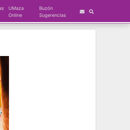
as
UMaza
Buzón
Online
Sugerencias